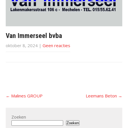
Van Immerseel bvba
oktober 8, 2024
|
Geen reacties
Post
←
Malines GROUP
Leemans Beton
→
navigation
Zoeken
Zoeken